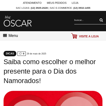
ATENDIMENTO
MEUS PEDIDOS
LOJA
SAC LOJAS:
(12) 3925-2628
| SAC E-COMMERCE:
(12) 3932-1455
Menu
VISITE A LOJA
DICAS
0
29 de maio de 2025
Saiba como escolher o melhor
presente para o Dia dos
Namorados!